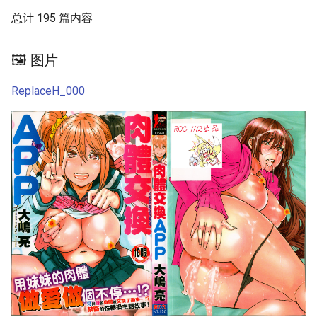
第12话
41224 85515
Srs 14
总计 195 篇内容
愚人节特别篇2
第13话
41289 64916
Srs 15
愚人节特别篇3
🖼️ 图片
第14话
Srs 16
ReplaceH_000
愚人节特别篇
第15话
Srs 17
愚人节特别篇（2）
第16话
Srs 18
特别篇2
第17话
Srs 19
特别篇3
第18话
Srs 2
特别篇
第19话
Srs 20
第1话
Srs 3
第20话
Srs 4