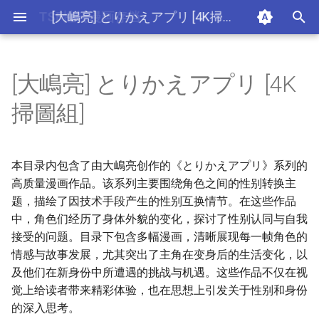
TSF性转漫画存档
键
入
[大嶋亮] とりかえアプリ [4K
1679064-[Marneko] TS Tights
1699264-[Tom Reynolds]一个
TSFのF_森あいり_妹えくす
[伊佐美ノゾミ] 兄妹リプレイ
🖼️ 图片
[幾夜大黒堂] 性転換して自分
[幾夜大黒堂] 性転換教室 [中
[新堂エル] TSF_物語【琉璃神
おりもとみまな_性なる嘘つ
アシオミマサト_D_Medal_無
アンソロジー_性転換アンソ
アンソロジー_性転換アンソ
妹妹角色变换[Chinese] [熊崎
幽体の魔法陣1_变百
谷口さん_おんなのこ遊戯～
非限制级
[伊佐美ノゾミ] 兄妹リプ
[新堂エル] TSF_物語【琉
[おりもとみまな] 性なる
[アンソロジー] 性転換ア
[アンソロジー] 性転換ア
[谷口さん] おんなのこ遊
不可解的我的一切
别当欧尼酱啦
性转换后才知道的保健体
我生错性别了！：日本漫
以
掃圖組]
(Nyotaika Naburi!!) [Chinese]
人的时候（K记翻译）
ちぇんじ_TSFのFのほん_そ
ス [中国翻訳]
自身とHしたい! [Chinese]
国翻訳]
社汉化】
き_おりもとみまな『チェン
邪気漢化組MJK_16_D300
ロジーコミックスⅠ_满手汉化
ロジーコミックスⅡ_满手汉化
玉子汉化组] [Digital]
TSF_catalog～_中国翻訳
ス [中国翻訳]
社汉化】
き おりもとみまな『チェ
ロジーコミックスⅠ [满手汉
ロジーコミックスⅡ [满手
TSF catalog～ [中国翻訳]
小西真冬
的变性之路 小西真冬
开
[观星能治颈椎病个人渣翻]
の2のB_中国翻訳_DL版
ジH』短編集_中国翻訳
ジH』短編集 [中国翻訳]
化]
不可解的我的一切
同人漫画 只属于自己的双
[1-82]_别当欧尼酱啦_part
[伊佐美ノゾミ] 兄妹リプレ
[新堂エル] TSF 物語【琉璃
[アンソロジー] 性転換アン
[アンソロジー] 性転換アン
[谷口さん] おんなのこ遊戯
马尾
41224 64156
Srs 1
始
イス [中国翻訳]
神社汉化】
[おりもとみまな] 性なる嘘
ソロジーコミックスⅠ [满手
ソロジーコミックスⅡ [满
～TSF catalog～ [中国翻
本目录内包含了由大嶋亮创作的《とりかえアプリ》系列的
别当欧尼酱啦
[1-82]_别当欧尼酱啦_part
搜
つき おりもとみまな『チ
汉化]
手汉化]
訳]
高质量漫画作品。该系列主要围绕角色之间的性别转换主
第01卷附录
41224 64703
Srs 10
ェンジH』短編集 [中国翻
性转换后才知道的保健体
题，描绘了因技术手段产生的性别互换情节。在这些作品
[1-82]_别当欧尼酱啦_part
索
訳]
育 小西真冬
第02卷附录
41224 76968
Srs 11
中，角色们经历了身体外貌的变化，探讨了性别认同与自我
[1-82]_别当欧尼酱啦_part
接受的问题。目录下包含多幅漫画，清晰展现每一帧角色的
我生错性别了！：日本漫
第10话
41224 85211
Srs 12
情感与故事发展，尤其突出了主角在变身后的生活变化，以
画家的变性之路 小西真冬
[1-82]_别当欧尼酱啦_part
及他们在新身份中所遭遇的挑战与机遇。这些作品不仅在视
第11话
41224 85514
Srs 13
觉上给读者带来精彩体验，也在思想上引发关于性别和身份
[1-82]_别当欧尼酱啦_part
的深入思考。