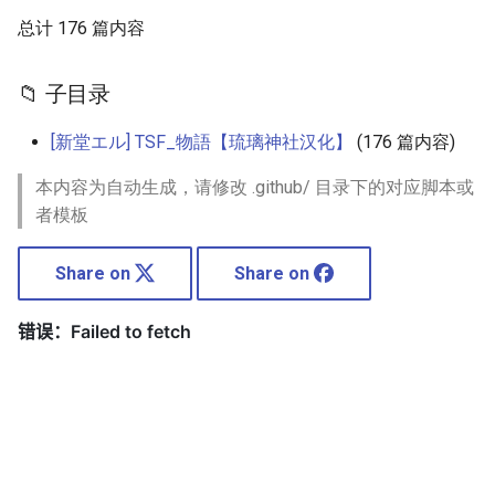
第12话
41224 85515
Srs 14
总计 176 篇内容
愚人节特别篇2
第13话
41289 64916
Srs 15
愚人节特别篇3
📁 子目录
第14话
Srs 16
[新堂エル] TSF_物語【琉璃神社汉化】
愚人节特别篇
(176 篇内容)
第15话
Srs 17
本内容为自动生成，请修改 .github/ 目录下的对应脚本或
愚人节特别篇（2）
者模板
第16话
Srs 18
特别篇2
Share on
Share on
第17话
Srs 19
特别篇3
第18话
Srs 2
特别篇
第19话
Srs 20
第1话
Srs 3
第20话
Srs 4