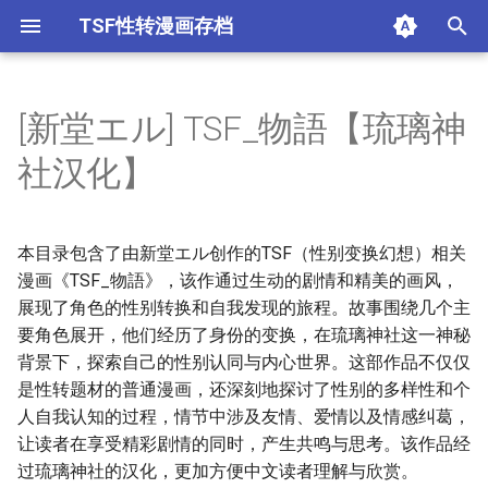
TSF性转漫画存档
键
入
[新堂エル] TSF_物語【琉璃神
1679064-[Marneko] TS Tights
1699264-[Tom Reynolds]一个
TSFのF_森あいり_妹えくす
[伊佐美ノゾミ] 兄妹リプレイ
[大嶋亮] とりかえアプリ [4K
[幾夜大黒堂] 性転換して自分
[幾夜大黒堂] 性転換教室 [中
📁 子目录
[新堂エル] TSF_物語【琉璃神
おりもとみまな_性なる嘘つ
アシオミマサト_D_Medal_無
アンソロジー_性転換アンソ
アンソロジー_性転換アンソ
妹妹角色变换[Chinese] [熊崎
幽体の魔法陣1_变百
谷口さん_おんなのこ遊戯～
非限制级
[伊佐美ノゾミ] 兄妹リプ
[大嶋亮] とりかえアプリ [4
[おりもとみまな] 性なる
[アンソロジー] 性転換ア
[アンソロジー] 性転換ア
[谷口さん] おんなのこ遊
不可解的我的一切
别当欧尼酱啦
性转换后才知道的保健体
我生错性别了！：日本漫
以
社汉化】
(Nyotaika Naburi!!) [Chinese]
人的时候（K记翻译）
ちぇんじ_TSFのFのほん_そ
ス [中国翻訳]
掃圖組]
自身とHしたい! [Chinese]
国翻訳]
社汉化】
き_おりもとみまな『チェン
邪気漢化組MJK_16_D300
ロジーコミックスⅠ_满手汉化
ロジーコミックスⅡ_满手汉化
玉子汉化组] [Digital]
TSF_catalog～_中国翻訳
ス [中国翻訳]
掃圖組]
き おりもとみまな『チェ
ロジーコミックスⅠ [满手汉
ロジーコミックスⅡ [满手
TSF catalog～ [中国翻訳]
小西真冬
的变性之路 小西真冬
开
[观星能治颈椎病个人渣翻]
の2のB_中国翻訳_DL版
ジH』短編集_中国翻訳
ジH』短編集 [中国翻訳]
化]
不可解的我的一切
同人漫画 只属于自己的双
[1-82]_别当欧尼酱啦_part
[伊佐美ノゾミ] 兄妹リプレ
[大嶋亮] とりかえアプリ
[アンソロジー] 性転換アン
[アンソロジー] 性転換アン
[谷口さん] おんなのこ遊戯
马尾
41224 64156
Srs 1
始
イス [中国翻訳]
[4K掃圖組]
[おりもとみまな] 性なる嘘
ソロジーコミックスⅠ [满手
ソロジーコミックスⅡ [满
～TSF catalog～ [中国翻
本目录包含了由新堂エル创作的TSF（性别变换幻想）相关
别当欧尼酱啦
[1-82]_别当欧尼酱啦_part
搜
つき おりもとみまな『チ
汉化]
手汉化]
訳]
漫画《TSF_物語》，该作通过生动的剧情和精美的画风，
第01卷附录
41224 64703
Srs 10
ェンジH』短編集 [中国翻
性转换后才知道的保健体
展现了角色的性别转换和自我发现的旅程。故事围绕几个主
[1-82]_别当欧尼酱啦_part
索
訳]
育 小西真冬
第02卷附录
41224 76968
Srs 11
要角色展开，他们经历了身份的变换，在琉璃神社这一神秘
[1-82]_别当欧尼酱啦_part
背景下，探索自己的性别认同与内心世界。这部作品不仅仅
我生错性别了！：日本漫
第10话
41224 85211
Srs 12
是性转题材的普通漫画，还深刻地探讨了性别的多样性和个
画家的变性之路 小西真冬
[1-82]_别当欧尼酱啦_part
人自我认知的过程，情节中涉及友情、爱情以及情感纠葛，
第11话
41224 85514
Srs 13
让读者在享受精彩剧情的同时，产生共鸣与思考。该作品经
[1-82]_别当欧尼酱啦_part
过琉璃神社的汉化，更加方便中文读者理解与欣赏。