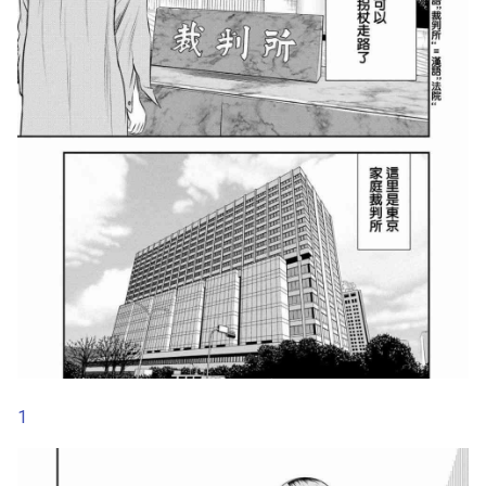
おりもとみまな 性なる嘘
つき おりもとみまな『チ
第21话
ェンジH』短編集 中国翻
訳
第22话
アシオミマサト D Medal
第23话
無邪気漢化組MJK 16
D300
第24话
アンソロジー 性転換アン
第25话
ソロジーコミックスⅠ 满手
汉化
第26话
アンソロジー 性転換アン
第27话
ソロジーコミックスⅡ 满手
汉化
1
第28话
妹妹角色变换[Chinese] [熊
第2话