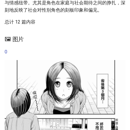
ちぇんじ TSFのFのほん そ
第12话
41224 85515
与情感纽带。尤其是角色在家庭与社会期待之间的挣扎，深
の2のB 中国翻訳 DL版
愚人节特别篇2
刻地反映了社会对性别角色的刻板印象和偏见。
第13话
41289 64916
总计 12 篇内容
[伊佐美ノゾミ] 兄妹リプレ
愚人节特别篇3
イス [中国翻訳]
第14话
愚人节特别篇
🖼️ 图片
[大嶋亮] とりかえアプリ
第15话
[4K掃圖組]
愚人节特别篇（2）
0
第16话
[幾夜大黒堂] 性転換して自
特别篇2
分自身とHしたい!
第17话
[Chinese]
特别篇3
第18话
[幾夜大黒堂] 性転換教室
特别篇
[中国翻訳]
第19话
[新堂エル] TSF 物語【琉璃
第1话
神社汉化】
第20话