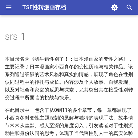
TSF性转漫画存档
键
入
srs 1
限制级
不可解的我的一切
别当欧尼酱啦
性转换后才知道的保健体育
🖼️ 图片
srs 10
srs 11
srs 12
srs 13
srs 14
srs 15
srs 16
srs 17
srs 18
srs 19
srs 2
srs 20
srs 3
srs 4
srs 5
srs 6
srs 7
srs 8
srs 9
1679064-[Marneko] TS Tig
1699264-[Tom Reynolds
TSFのF_森あいり_妹えく
[伊佐美ノゾミ] 兄妹リプ
[大嶋亮] とりかえアプリ [4
[幾夜大黒堂] 性転換して
[幾夜大黒堂] 性転換教室 [
[新堂エル] TSF_物語【琉
おりもとみまな_性なる嘘
アシオミマサト_D_Medal
アンソロジー_性転換アン
アンソロジー_性転換アン
妹妹角色变换[Chinese] [
幽体の魔法陣1_变百
谷口さん_おんなのこ遊戯
同人漫画_ 只属于自己的
第01卷附录
第02卷附录
第10话
第11话
第12话
第13话
第14话
第15话
第16话
第17话
第18话
第19话
第1话
第20话
第21话
第22话
第23话
第24话
第25话
第26话
第27话
第28话
第2话
第3话
第4话
第5话
第6话
第7话
第8话
第9话
41224_64156
41224_64703
41224_76968
41224_85211
41224_85514
41224_85515
41289_64916
以
小西真冬
(Nyotaika Naburi!!) [Chines
人的时候（K记翻译）
ちぇんじ_TSFのFのほん_
ス [中国翻訳]
掃圖組]
自身とHしたい! [Chinese]
国翻訳]
社汉化】
き_おりもとみまな『チェ
邪気漢化組MJK_16_D300
ロジーコミックスⅠ_满手
ロジーコミックスⅡ_满手
玉子汉化组] [Digital]
TSF_catalog～_中国翻訳
尾
开
[观星能治颈椎病个人渣翻]
の2のB_中国翻訳_DL版
ジH』短編集_中国翻訳
性转换药剂实验(1)
同人漫画 只属于自己的双
[1-82]_别当欧尼酱啦_part1
本目录名为《我生错性别了！：日本漫画家的变性之路》，
马尾
41224 64156
[伊佐美ノゾミ] 兄妹リプレ
[大嶋亮] とりかえアプリ
[新堂エル] TSF 物語【琉璃
[アンソロジー] 性転換アン
[アンソロジー] 性転換アン
[谷口さん] おんなのこ遊戯
始
主要记录了日本漫画家小西真冬的变性历程与相关作品。该
イス [中国翻訳]
[4K掃圖組]
神社汉化】
[おりもとみまな] 性なる嘘
ソロジーコミックスⅠ [满手
ソロジーコミックスⅡ [满
～TSF catalog～ [中国翻
1679064 [Marneko] TS
[1-82]_别当欧尼酱啦_part2
系列通过细腻的艺术风格和真实的情感，展现了角色在性别
搜
つき おりもとみまな『チ
汉化]
手汉化]
訳]
Tights (Nyotaika Naburi!!)
第01卷附录
41224 64703
认同过程中的挣扎与成长。内容涉及个人故事、自我发现、
ェンジH』短編集 [中国翻
[Chinese] [观星能治颈椎病
[1-82]_别当欧尼酱啦_part3
索
以及对社会和家庭的反思与探索，尤其突出其在接受性别转
訳]
个人渣翻]
第02卷附录
41224 76968
变过程中所面临的挑战与快乐。
[1-82]_别当欧尼酱啦_part4
1699264 [Tom Reynolds]
第10话
41224 85211
在此目录中，包含了从0到11的多个章节，每一章都展现了
一个人的时候（K记翻译）
[1-82]_别当欧尼酱啦_part5
小西真冬对变性主题深刻的见解与独特的表现手法。故事情
第11话
41224 85514
节常常从幽默、感人至深的角度切入，引发读者对于性别流
TSFのF 森あいり 妹えくす
[1-82]_别当欧尼酱啦_part6
动性和身份认同的思考，体现了当代跨性别人士的真实体验