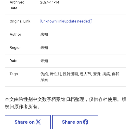
Archived
2024-11-14
おりもとみまな 性なる嘘
Date
つき おりもとみまな『チ
第21话
Srs 5
ェンジH』短編集 中国翻
Original Link
[Unknown link(update needed)]
訳
第22话
Srs 6
Author
未知
アシオミマサト D Medal
第23话
Srs 7
無邪気漢化組MJK 16
Region
未知
D300
第24话
Srs 8
Date
未知
アンソロジー 性転換アン
第25话
Srs 9
Tags
伪娘, 跨性别, 性转漫画, 愚人节, 变身, 搞笑, 自我
ソロジーコミックスⅠ 满手
探索
汉化
第26话
アンソロジー 性転換アン
本文由跨性别中文数字档案馆归档整理，仅供存档使用。版
第27话
ソロジーコミックスⅡ 满手
权归原作者所有。
汉化
第28话
Share on
Share on
妹妹角色变换[Chinese] [熊
第2话