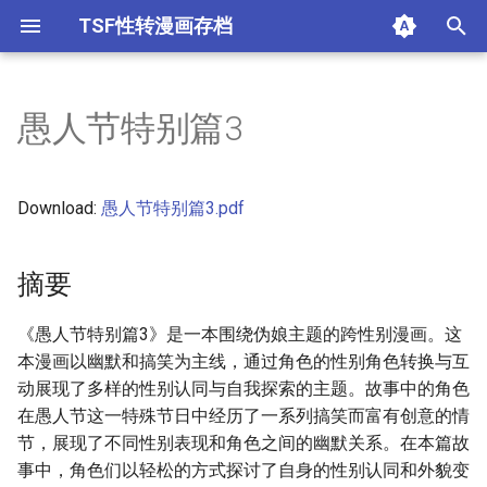
TSF性转漫画存档
键
入
愚人节特别篇3
限制级
不可解的我的一切
摘要
性转换后才知道的保健体育
我生错性别了！：日本漫画家
1679064-[Marneko] TS Tig
1699264-[Tom Reynolds
TSFのF_森あいり_妹えく
[伊佐美ノゾミ] 兄妹リプ
[大嶋亮] とりかえアプリ [4
[幾夜大黒堂] 性転換して
[幾夜大黒堂] 性転換教室 [
[新堂エル] TSF_物語【琉
おりもとみまな_性なる嘘
アシオミマサト_D_Medal
アンソロジー_性転換アン
アンソロジー_性転換アン
妹妹角色变换[Chinese] [
幽体の魔法陣1_变百
谷口さん_おんなのこ遊戯
同人漫画_ 只属于自己的
第01卷附录
第02卷附录
第10话
第11话
第12话
第13话
第14话
第15话
第16话
第17话
第18话
第19话
第1话
第20话
第21话
第22话
第23话
第24话
第25话
第26话
第27话
第28话
第2话
第3话
第4话
第5话
第6话
第7话
第8话
第9话
41224_64156
41224_64703
41224_76968
41224_85211
41224_85514
41224_85515
41289_64916
srs 1
srs 10
srs 11
srs 12
srs 13
srs 14
srs 15
srs 16
srs 17
srs 18
srs 19
srs 2
srs 20
srs 3
srs 4
srs 5
srs 6
srs 7
srs 8
srs 9
以
小西真冬
的变性之路 小西真冬
(Nyotaika Naburi!!) [Chines
人的时候（K记翻译）
ちぇんじ_TSFのFのほん_
ス [中国翻訳]
掃圖組]
自身とHしたい! [Chinese]
国翻訳]
社汉化】
き_おりもとみまな『チェ
邪気漢化組MJK_16_D300
ロジーコミックスⅠ_满手
ロジーコミックスⅡ_满手
玉子汉化组] [Digital]
TSF_catalog～_中国翻訳
尾
开
[观星能治颈椎病个人渣翻]
の2のB_中国翻訳_DL版
ジH』短編集_中国翻訳
性转换药剂实验(1)
同人漫画 只属于自己的双
其他信息
Download:
愚人节特别篇3.pdf
马尾
41224 64156
Srs 1
[伊佐美ノゾミ] 兄妹リプレ
[大嶋亮] とりかえアプリ
[新堂エル] TSF 物語【琉璃
[アンソロジー] 性転換アン
[アンソロジー] 性転換アン
[谷口さん] おんなのこ遊戯
始
イス [中国翻訳]
[4K掃圖組]
神社汉化】
[おりもとみまな] 性なる嘘
ソロジーコミックスⅠ [满手
ソロジーコミックスⅡ [满
～TSF catalog～ [中国翻
1679064 [Marneko] TS
搜
摘要
つき おりもとみまな『チ
汉化]
手汉化]
訳]
Tights (Nyotaika Naburi!!)
第01卷附录
41224 64703
Srs 10
ェンジH』短編集 [中国翻
[Chinese] [观星能治颈椎病
索
訳]
个人渣翻]
第02卷附录
41224 76968
Srs 11
《愚人节特别篇3》是一本围绕伪娘主题的跨性别漫画。这
本漫画以幽默和搞笑为主线，通过角色的性别角色转换与互
1699264 [Tom Reynolds]
第10话
41224 85211
Srs 12
动展现了多样的性别认同与自我探索的主题。故事中的角色
一个人的时候（K记翻译）
在愚人节这一特殊节日中经历了一系列搞笑而富有创意的情
第11话
41224 85514
Srs 13
节，展现了不同性别表现和角色之间的幽默关系。在本篇故
TSFのF 森あいり 妹えくす
事中，角色们以轻松的方式探讨了自身的性别认同和外貌变