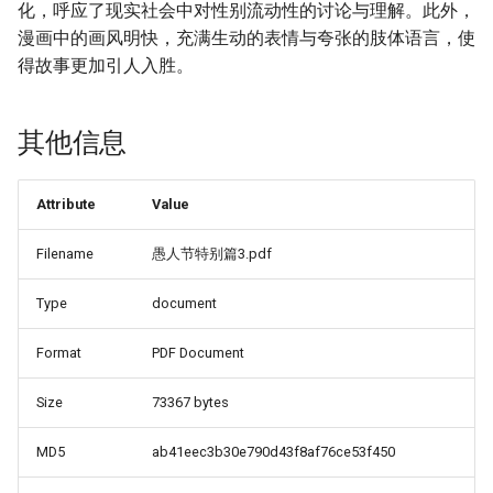
ちぇんじ TSFのFのほん そ
第12话
41224 85515
Srs 14
化，呼应了现实社会中对性别流动性的讨论与理解。此外，
の2のB 中国翻訳 DL版
漫画中的画风明快，充满生动的表情与夸张的肢体语言，使
第13话
41289 64916
Srs 15
得故事更加引人入胜。
[伊佐美ノゾミ] 兄妹リプレ
イス [中国翻訳]
第14话
Srs 16
其他信息
[大嶋亮] とりかえアプリ
第15话
Srs 17
[4K掃圖組]
Attribute
Value
第16话
Srs 18
[幾夜大黒堂] 性転換して自
Filename
愚人节特别篇3.pdf
分自身とHしたい!
第17话
Srs 19
[Chinese]
Type
document
第18话
Srs 2
[幾夜大黒堂] 性転換教室
Format
PDF Document
[中国翻訳]
第19话
Srs 20
Size
73367 bytes
[新堂エル] TSF 物語【琉璃
第1话
Srs 3
MD5
ab41eec3b30e790d43f8af76ce53f450
神社汉化】
第20话
Srs 4